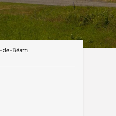
z-de-Béarn