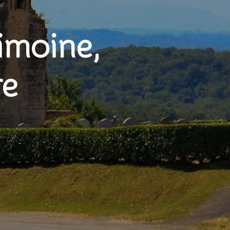
imoine,
re