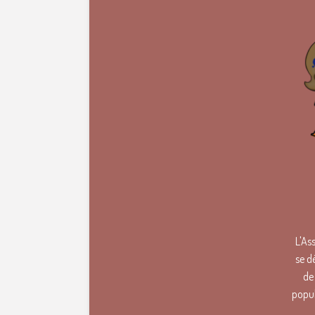
L'As
se d
de
popul