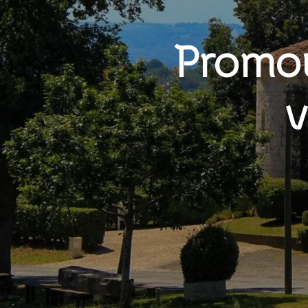
Promou
v